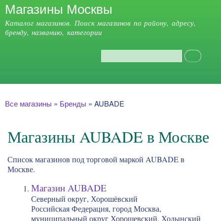
Магазины Москвы
Перейти к
основному
Каталог магазинов. Поиск магазинов по району, адресу,
содержанию
бренду, названию, категории
Поиск
Форма поиска
Главное меню
Вы здесь
Все магазины
»
Бренды
»
AUBADE
Магазины AUBADE в Москве
Список магазинов под торговой маркой AUBADE в
Москве.
Магазин AUBADE
Северный округ, Хорошёвский
Российская Федерация, город Москва,
муниципальный округ Хорошевский, Ходынский