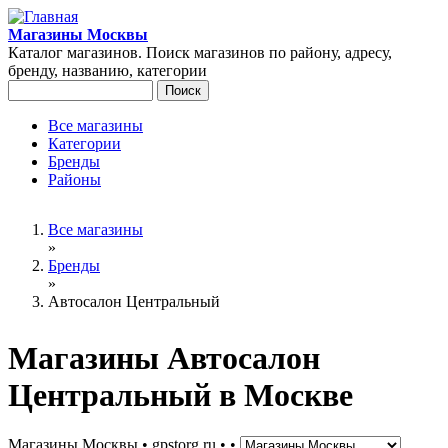
Перейти к основному содержанию
Магазины Москвы
Каталог магазинов. Поиск магазинов по району, адресу,
бренду, названию, категории
Поиск
Форма поиска
Все магазины
Категории
Главное меню
Бренды
Районы
Вы здесь
Все магазины
»
Бренды
»
Автосалон Центральный
Магазины Автосалон
Центральный в Москве
Магазины Москвы • gpstorg.ru •
•