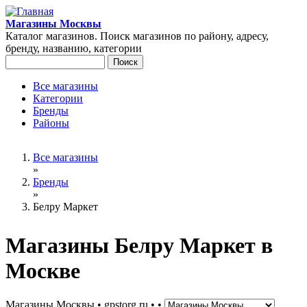
Перейти к основному содержанию
Магазины Москвы
Каталог магазинов. Поиск магазинов по району, адресу,
бренду, названию, категории
Поиск
Форма поиска
Все магазины
Категории
Главное меню
Бренды
Районы
Вы здесь
Все магазины
»
Бренды
»
Белру Маркет
Магазины Белру Маркет в
Москве
Магазины Москвы • gpstorg.ru •
•