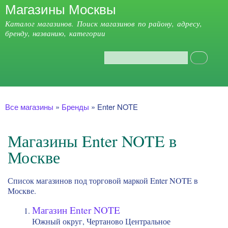
Магазины Москвы
Перейти к
основному
Каталог магазинов. Поиск магазинов по району, адресу,
содержанию
бренду, названию, категории
Поиск
Форма поиска
Главное меню
Вы здесь
Все магазины
»
Бренды
»
Enter NOTE
Магазины Enter NOTE в
Москве
Список магазинов под торговой маркой Enter NOTE в
Москве.
Магазин Enter NOTE
Южный округ, Чертаново Центральное