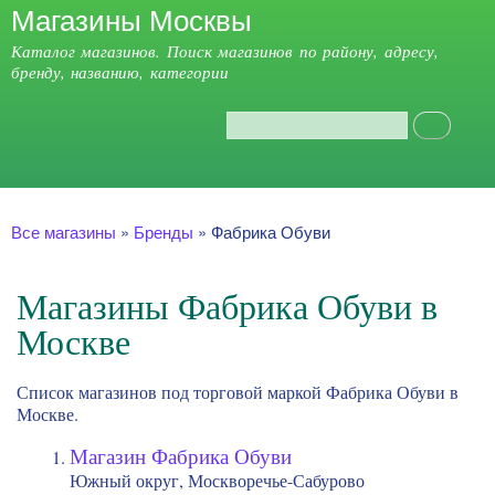
Магазины Москвы
Перейти к
основному
Каталог магазинов. Поиск магазинов по району, адресу,
содержанию
бренду, названию, категории
Поиск
Форма поиска
Главное меню
Вы здесь
Все магазины
»
Бренды
»
Фабрика Обуви
Магазины Фабрика Обуви в
Москве
Список магазинов под торговой маркой Фабрика Обуви в
Москве.
Магазин Фабрика Обуви
Южный округ, Москворечье-Сабурово