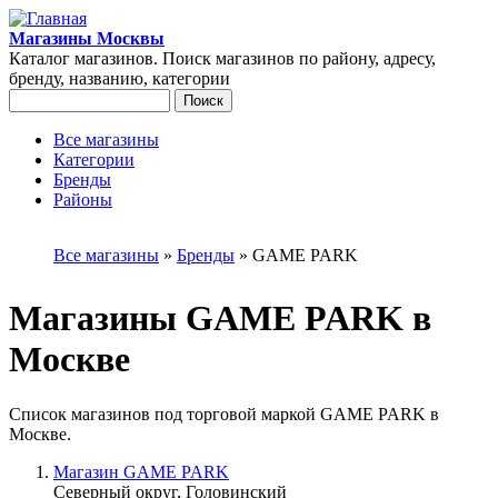
Перейти к основному содержанию
Магазины Москвы
Каталог магазинов. Поиск магазинов по району, адресу,
бренду, названию, категории
Поиск
Форма поиска
Все магазины
Категории
Главное меню
Бренды
Районы
Вы здесь
Все магазины
»
Бренды
»
GAME PARK
Магазины GAME PARK в
Москве
Список магазинов под торговой маркой GAME PARK в
Москве.
Магазин GAME PARK
Северный округ, Головинский