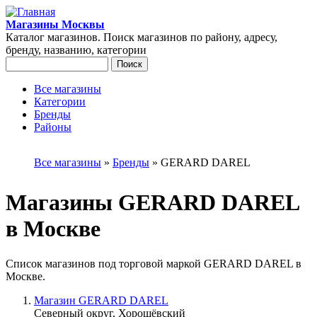
Перейти к основному содержанию
Магазины Москвы
Каталог магазинов. Поиск магазинов по району, адресу,
бренду, названию, категории
Поиск
Форма поиска
Все магазины
Категории
Главное меню
Бренды
Районы
Вы здесь
Все магазины
»
Бренды
»
GERARD DAREL
Магазины GERARD DAREL
в Москве
Список магазинов под торговой маркой GERARD DAREL в
Москве.
Магазин GERARD DAREL
Северный округ, Хорошёвский