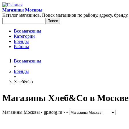
Перейти к основному содержанию
Магазины Москвы
Каталог магазинов. Поиск магазинов по району, адресу, бренду
Поиск
Форма поиска
Все магазины
Категории
Главное меню
Бренды
Районы
Вы здесь
Все магазины
»
Бренды
»
Хлеб&Co
Магазины Хлеб&Co в Москве
Магазины Москвы • gpstorg.ru •
•