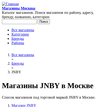
Перейти к основному содержанию
Магазины Москвы
Каталог магазинов. Поиск магазинов по району, адресу,
бренду, названию, категории
Поиск
Форма поиска
Все магазины
Категории
Главное меню
Бренды
Районы
Вы здесь
Все магазины
»
Бренды
»
JNBY
Магазины JNBY в Москве
Список магазинов под торговой маркой JNBY в Москве.
Магазин JNBY