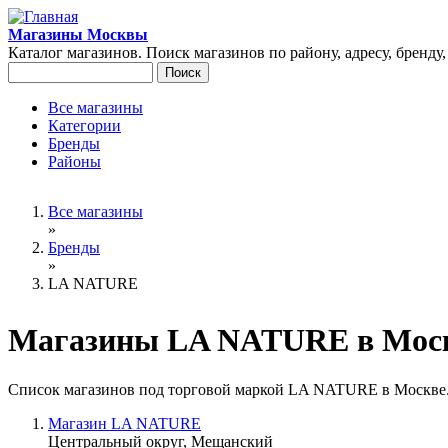
Перейти к основному содержанию
Магазины Москвы
Каталог магазинов. Поиск магазинов по району, адресу, бренду
Поиск
Форма поиска
Все магазины
Категории
Главное меню
Бренды
Районы
Вы здесь
Все магазины
»
Бренды
»
LA NATURE
Магазины LA NATURE в Мос
Список магазинов под торговой маркой LA NATURE в Москве
Магазин LA NATURE
Центральный округ, Мещанский