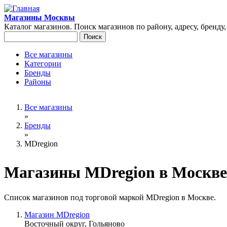
Перейти к основному содержанию
Магазины Москвы
Каталог магазинов. Поиск магазинов по району, адресу, бренду
Поиск
Форма поиска
Все магазины
Категории
Главное меню
Бренды
Районы
Вы здесь
Все магазины
»
Бренды
»
MDregion
Магазины MDregion в Москве
Список магазинов под торговой маркой MDregion в Москве.
Магазин MDregion
Восточный округ, Гольяново