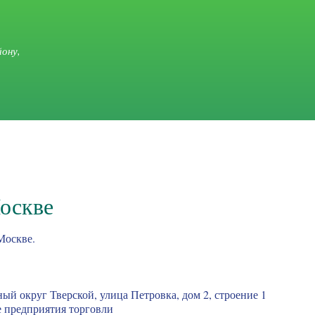
Перейти к
основному
содержанию
ону,
оскве
Москве.
й округ Тверской, улица Петровка, дом 2, строение 1
 предприятия торговли