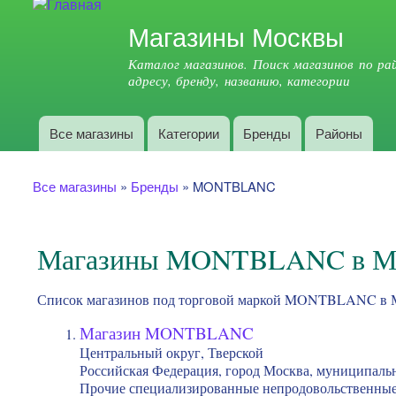
Поиск
Магазины Москвы
Форма поиска
Каталог магазинов. Поиск магазинов по рай
адресу, бренду, названию, категории
Все магазины
Категории
Бренды
Районы
Главное меню
Вы здесь
Все магазины
»
Бренды
»
MONTBLANC
Магазины MONTBLANC в М
Список магазинов под торговой маркой MONTBLANC в 
Магазин MONTBLANC
Центральный округ, Тверской
Российская Федерация, город Москва, муниципальны
Прочие специализированные непродовольственные