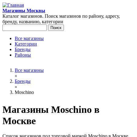
Перейти к основному содержанию
Магазины Москвы
Каталог магазинов. Поиск магазинов по району, адресу,
бренду, названию, категории
Поиск
Форма поиска
Все магазины
Категории
Главное меню
Бренды
Районы
Вы здесь
Все магазины
»
Бренды
»
Moschino
Магазины Moschino в
Москве
Список магазинов под торговой маркой Moschino в Москве.