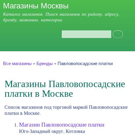
Магазины Москвы
Перейти к
основному
Каталог магазинов. Поиск магазинов по району, адресу,
содержанию
бренду, названию, категории
Поиск
Форма поиска
Главное меню
Вы здесь
Все магазины
»
Бренды
»
Павловопосадские платки
Магазины Павловопосадские
платки в Москве
Список магазинов под торговой маркой Павловопосадские
платки в Москве.
Магазин Павловопосадские платки
Юго-Западный округ, Котловка