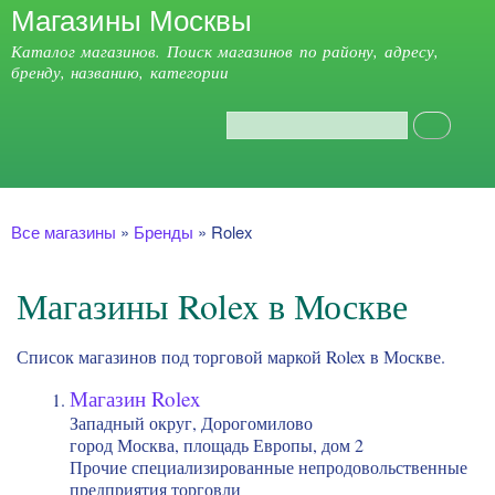
Магазины Москвы
Перейти к
основному
Каталог магазинов. Поиск магазинов по району, адресу,
содержанию
бренду, названию, категории
Поиск
Форма поиска
Главное меню
Вы здесь
Все магазины
»
Бренды
»
Rolex
Магазины Rolex в Москве
Список магазинов под торговой маркой Rolex в Москве.
Магазин Rolex
Западный округ, Дорогомилово
город Москва, площадь Европы, дом 2
Прочие специализированные непродовольственные
предприятия торговли