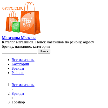
Перейти к основному содержанию
Магазины Москвы
Каталог магазинов. Поиск магазинов по району, адресу,
бренду, названию, категории
Поиск
Форма поиска
Все магазины
Категории
Главное меню
Бренды
Районы
Вы здесь
Все магазины
»
Бренды
»
Topshop