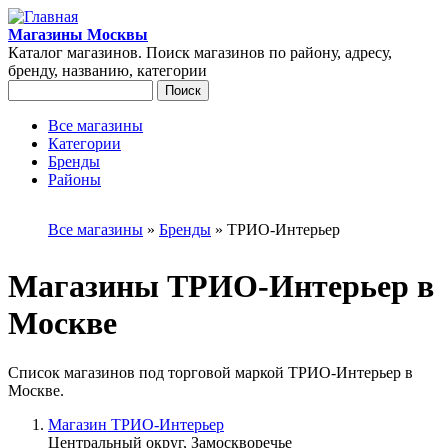
Перейти к основному содержанию
Магазины Москвы
Каталог магазинов. Поиск магазинов по району, адресу,
бренду, названию, категории
Поиск
Форма поиска
Все магазины
Категории
Главное меню
Бренды
Районы
Вы здесь
Все магазины
»
Бренды
»
ТРИО-Интерьер
Магазины ТРИО-Интерьер в
Москве
Список магазинов под торговой маркой ТРИО-Интерьер в
Москве.
Магазин ТРИО-Интерьер
Центральный округ, Замоскворечье