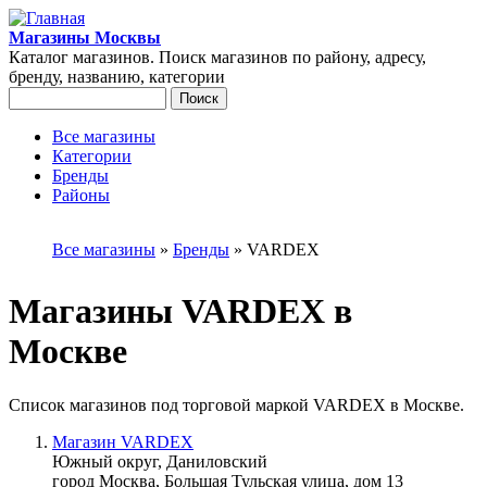
Перейти к основному содержанию
Магазины Москвы
Каталог магазинов. Поиск магазинов по району, адресу,
бренду, названию, категории
Поиск
Форма поиска
Все магазины
Категории
Главное меню
Бренды
Районы
Вы здесь
Все магазины
»
Бренды
»
VARDEX
Магазины VARDEX в
Москве
Список магазинов под торговой маркой VARDEX в Москве.
Магазин VARDEX
Южный округ, Даниловский
город Москва, Большая Тульская улица, дом 13