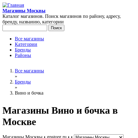
Перейти к основному содержанию
Магазины Москвы
Каталог магазинов. Поиск магазинов по району, адресу,
бренду, названию, категории
Поиск
Форма поиска
Все магазины
Категории
Главное меню
Бренды
Районы
Вы здесь
Все магазины
»
Бренды
»
Вино и бочка
Магазины Вино и бочка в
Москве
Магазины Москвы • gpstorg.ru •
•