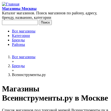
Перейти к основному содержанию
Магазины Москвы
Каталог магазинов. Поиск магазинов по району, адресу,
бренду, названию, категории
Поиск
Форма поиска
Все магазины
Категории
Главное меню
Бренды
Районы
Вы здесь
Все магазины
»
Бренды
»
Всеинструменты.ру
Магазины
Всеинструменты.ру в Москве
Список магазинов под торговой маркой Всеинструменты.ру в