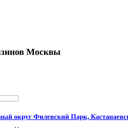
азинов Москвы
ый округ Филевский Парк, Кастанаевска