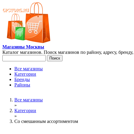
Перейти к основному содержанию
Магазины Москвы
Каталог магазинов. Поиск магазинов по району, адресу, бренду
Поиск
Форма поиска
Все магазины
Категории
Главное меню
Бренды
Районы
Вы здесь
Все магазины
»
Категории
»
Со смешанным ассортиментом