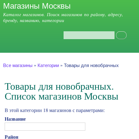
Магазины Москвы
Перейти к
основному
Каталог магазинов. Поиск магазинов по району, адресу,
содержанию
бренду, названию, категории
Поиск
Форма поиска
Главное меню
Вы здесь
Все магазины
»
Категории
»
Товары для новобрачных
Товары для новобрачных.
Список магазинов Москвы
В этой категории 18 магазинов с параметрами:
Название
Район