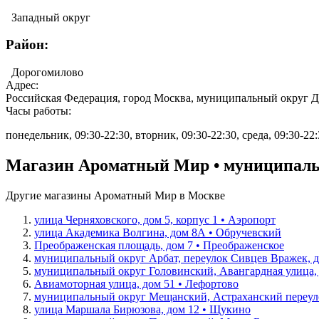
Западный округ
Район:
Дорогомилово
Адрес:
Российская Федерация, город Москва, муниципальный округ Д
Часы работы:
понедельник, 09:30-22:30, вторник, 09:30-22:30, среда, 09:30-22:3
Магазин Ароматный Мир • муниципальн
Другие магазины Ароматный Мир в Москве
улица Черняховского, дом 5, корпус 1 • Аэропорт
улица Академика Волгина, дом 8А • Обручевский
Преображенская площадь, дом 7 • Преображенское
муниципальный округ Арбат, переулок Сивцев Вражек, до
муниципальный округ Головинский, Авангардная улица, 
Авиамоторная улица, дом 51 • Лефортово
муниципальный округ Мещанский, Астраханский переуло
улица Маршала Бирюзова, дом 12 • Щукино