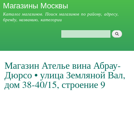
Магазины Москвы
Перейти к
основному
Каталог магазинов. Поиск магазинов по району, адресу,
содержанию
бренду, названию, категории
Поиск
Форма поиска
Главное меню
Магазин Ателье вина Абрау-
Дюрсо • улица Земляной Вал,
дом 38-40/15, строение 9