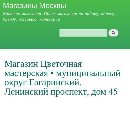
Магазины Москвы
Перейти к
основному
Каталог магазинов. Поиск магазинов по району, адресу,
содержанию
бренду, названию, категории
Поиск
Форма поиска
Главное меню
Магазин Цветочная
мастерская • муниципальный
округ Гагаринский,
Ленинский проспект, дом 45