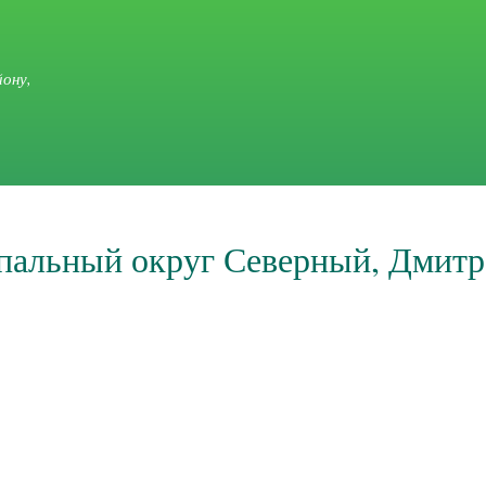
Перейти к
основному
содержанию
ону,
пальный округ Северный, Дмитро