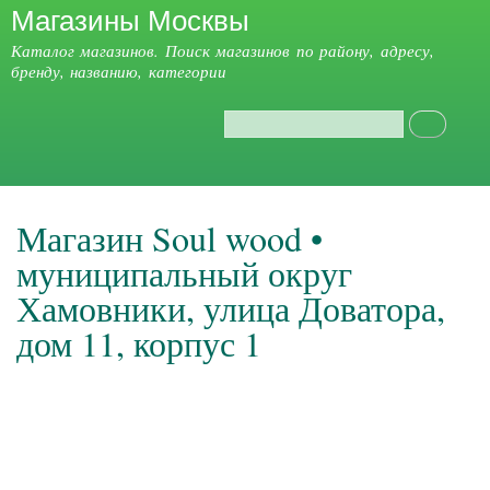
Магазины Москвы
Перейти к
основному
Каталог магазинов. Поиск магазинов по району, адресу,
содержанию
бренду, названию, категории
Поиск
Форма поиска
Главное меню
Магазин Soul wood •
муниципальный округ
Хамовники, улица Доватора,
дом 11, корпус 1