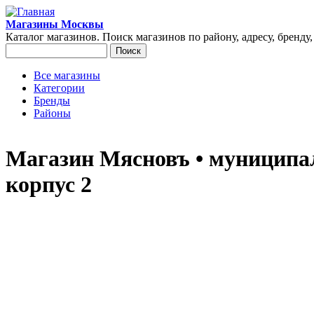
Перейти к основному содержанию
Магазины Москвы
Каталог магазинов. Поиск магазинов по району, адресу, бренду
Поиск
Форма поиска
Все магазины
Категории
Главное меню
Бренды
Районы
Магазин Мясновъ • муниципал
корпус 2