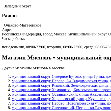
Западный округ
Район:
Очаково-Матвеевское
Адрес:
Российская Федерация, город Москва, муниципальный округ Оч
Часы работы:
понедельник, 08:00-23:00, вторник, 08:00-23:00, среда, 08:00-23:0
Магазин Мясновъ • муниципальный окру
Другие магазины Мясновъ в Москве
муниципальный округ Северное Бутово, улица Грина, дом
муниципальный округ Перово, 3-я Владимирская улица, 
муниципальный округ Рязанский, Зеленодольская улица, д
муниципальный округ Хамовники, Комсомольский проспе
муниципальный округ Останкинский, улица Академика К
муниципальный округ Хорошевский, улица Куусинена, до
муниципальный округ Перово, Новогиреевская улица, дом
муниципальный округ Савеловский, Петровско-Разумовски