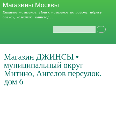
Магазины Москвы
Перейти к
основному
Каталог магазинов. Поиск магазинов по району, адресу,
содержанию
бренду, названию, категории
Поиск
Форма поиска
Главное меню
Магазин ДЖИНСЫ •
муниципальный округ
Митино, Ангелов переулок,
дом 6