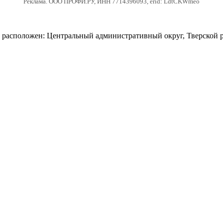
Реклама. ООО ПРОФИ.РУ, ИНН 7714396093, erid: LdtCKWmeo
расположен: Центральный административный округ, Тверской ра