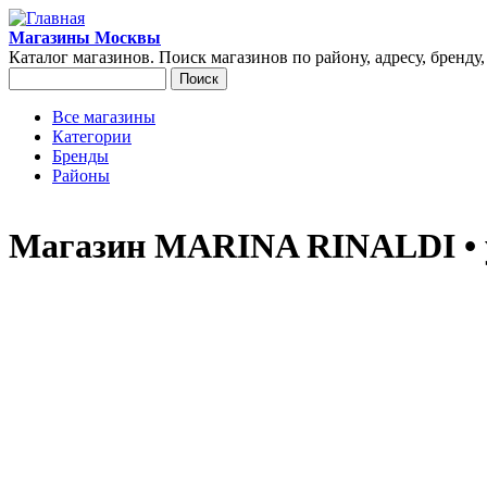
Перейти к основному содержанию
Магазины Москвы
Каталог магазинов. Поиск магазинов по району, адресу, бренду
Поиск
Форма поиска
Все магазины
Категории
Главное меню
Бренды
Районы
Магазин MARINA RINALDI • у