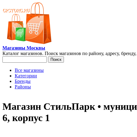
Перейти к основному содержанию
Магазины Москвы
Каталог магазинов. Поиск магазинов по району, адресу, бренду
Поиск
Форма поиска
Все магазины
Категории
Главное меню
Бренды
Районы
Магазин СтильПарк • муници
6, корпус 1