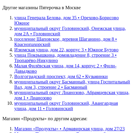
Другие магазины Пятерочка в Москве
улица Генерала Белова, дом 35 • Орехово-Борисово
Южное
муниципальный округ Головинский, Онежская улица,
дом 2А • Головинский
поселение Щаповское, деревня Шаганино, дом 8 •
Краснопахорский
Изюмская улица, дом 22, корпус 3 • Южное Бутово
улица Покрышкина, домовладение 8, строение 3 •
Тропарёво-Никулино
Малая Филёвская улица, дом 14, корпус 2 • Фили-
Давыдково
Волгоградский проспект, дом 62 • Кузьминки
муниципальный округ Басманный, улица Госпитальный
Вал, дом 3, строение 2 • Басманный
муниципальный округ Лианозово, Абрамцевская улица,
дом 1 • Лианозово
муниципальный округ Головинский, Авангардная
улица, дом 11 • Головинский
Магазин «Продукты» по другим адресам:
Магазин «Продукты» • Армавирская улица, дом 27/23