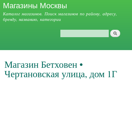
Магазины Москвы
Перейти к
основному
Каталог магазинов. Поиск магазинов по району, адресу,
содержанию
бренду, названию, категории
Поиск
Форма поиска
Главное меню
Магазин Бетховен •
Чертановская улица, дом 1Г