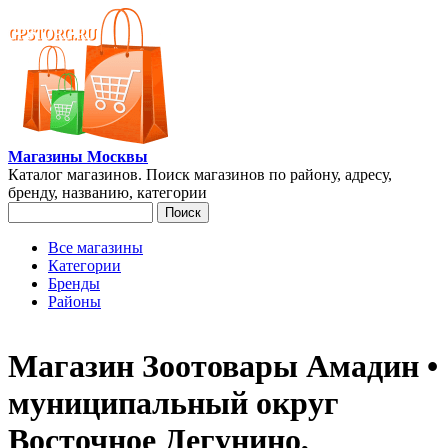
Перейти к основному содержанию
Магазины Москвы
Каталог магазинов. Поиск магазинов по району, адресу,
бренду, названию, категории
Поиск
Форма поиска
Все магазины
Категории
Главное меню
Бренды
Районы
Магазин Зоотовары Амадин •
муниципальный округ
Восточное Дегунино,