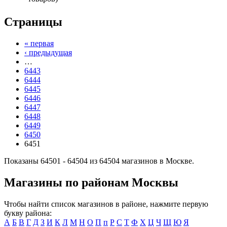
Страницы
« первая
‹ предыдущая
…
6443
6444
6445
6446
6447
6448
6449
6450
6451
Показаны 64501 - 64504 из 64504 магазинов в Москве.
Магазины по районам Москвы
Чтобы найти список магазинов в районе, нажмите первую
букву района:
А
Б
В
Г
Д
З
И
К
Л
М
Н
О
П
п
Р
С
Т
Ф
Х
Ц
Ч
Щ
Ю
Я