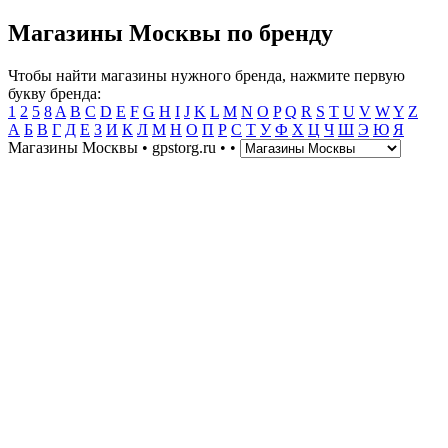
Магазины Москвы по бренду
Чтобы найти магазины нужного бренда, нажмите первую
букву бренда:
1
2
5
8
A
B
C
D
E
F
G
H
I
J
K
L
M
N
O
P
Q
R
S
T
U
V
W
Y
Z
А
Б
В
Г
Д
Е
З
И
К
Л
М
Н
О
П
Р
С
Т
У
Ф
Х
Ц
Ч
Ш
Э
Ю
Я
Магазины Москвы • gpstorg.ru •
•