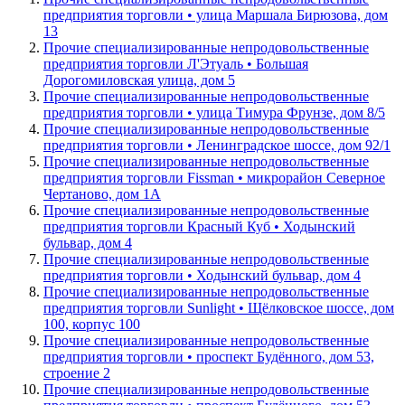
предприятия торговли • улица Маршала Бирюзова, дом
13
Прочие специализированные непродовольственные
предприятия торговли Л'Этуаль • Большая
Дорогомиловская улица, дом 5
Прочие специализированные непродовольственные
предприятия торговли • улица Тимура Фрунзе, дом 8/5
Прочие специализированные непродовольственные
предприятия торговли • Ленинградское шоссе, дом 92/1
Прочие специализированные непродовольственные
предприятия торговли Fissman • микрорайон Северное
Чертаново, дом 1А
Прочие специализированные непродовольственные
предприятия торговли Красный Куб • Ходынский
бульвар, дом 4
Прочие специализированные непродовольственные
предприятия торговли • Ходынский бульвар, дом 4
Прочие специализированные непродовольственные
предприятия торговли Sunlight • Щёлковское шоссе, дом
100, корпус 100
Прочие специализированные непродовольственные
предприятия торговли • проспект Будённого, дом 53,
строение 2
Прочие специализированные непродовольственные