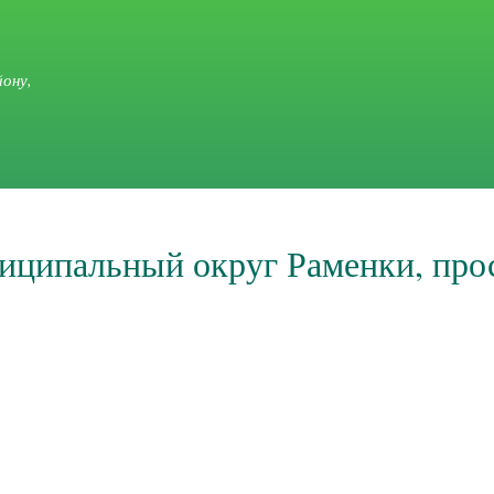
Перейти к
основному
содержанию
ону,
униципальный округ Раменки, про