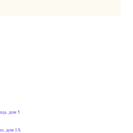
ца, дом 5
во, дом 1А