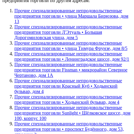
предприятия торговли по другим адресам:
Прочие специализированные непродовольственные
предприятия торговли • улица Маршала Бирюзова, дом
13
Прочие специализированные непродовольственные
предприятия торговли Л'Этуаль • Большая
Дорогомиловская улица, дом 5
Прочие специализированные непродовольственные
предприятия торговли • улица Тимура Фрунзе, дом 8/5
Прочие специализированные непродовольственные
предприятия торговли • Ленинградское шоссе, дом 92/1
Прочие специализированные непродовольственные
предприятия торговли Fissman • микрорайон Северное
Чертаново, дом 1А
Прочие специализированные непродовольственные
предприятия торговли Красный Куб • Ходынский
бульвар, дом 4
Прочие специализированные непродовольственные
предприятия торговли • Ходынский бульвар, дом 4
Прочие специализированные непродовольственные
предприятия торговли Sunlight • Щёлковское шоссе, дом
100, корпус 100
Прочие специализированные непродовольственные
предприятия торговли • проспект Будённого, дом 53,