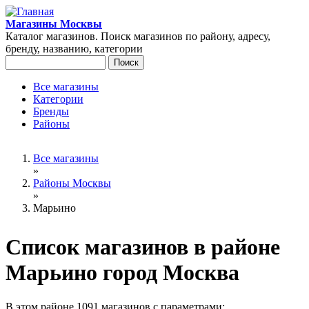
Перейти к основному содержанию
Магазины Москвы
Каталог магазинов. Поиск магазинов по району, адресу,
бренду, названию, категории
Поиск
Форма поиска
Все магазины
Категории
Главное меню
Бренды
Районы
Вы здесь
Все магазины
»
Районы Москвы
»
Марьино
Список магазинов в районе
Марьино город Москва
В этом районе 1091 магазинов с параметрами: