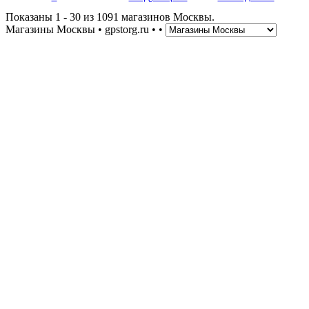
Страницы
Показаны 1 - 30 из 1091 магазинов Москвы.
Магазины Москвы • gpstorg.ru •
•