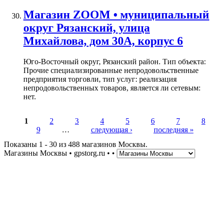
Магазин ZOOM • муниципальный
округ Рязанский, улица
Михайлова, дом 30А, корпус 6
Юго-Восточный округ, Рязанский район. Тип объекта:
Прочие специализированные непродовольственные
предприятия торговли, тип услуг: реализация
непродовольственных товаров, является ли сетевым:
нет.
1
2
3
4
5
6
7
8
9
…
следующая ›
последняя »
Страницы
Показаны 1 - 30 из 488 магазинов Москвы.
Магазины Москвы • gpstorg.ru •
•