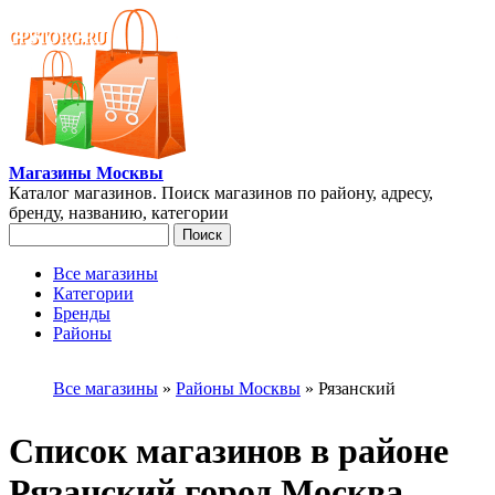
Перейти к основному содержанию
Магазины Москвы
Каталог магазинов. Поиск магазинов по району, адресу,
бренду, названию, категории
Поиск
Форма поиска
Все магазины
Категории
Главное меню
Бренды
Районы
Вы здесь
Все магазины
»
Районы Москвы
»
Рязанский
Список магазинов в районе
Рязанский город Москва