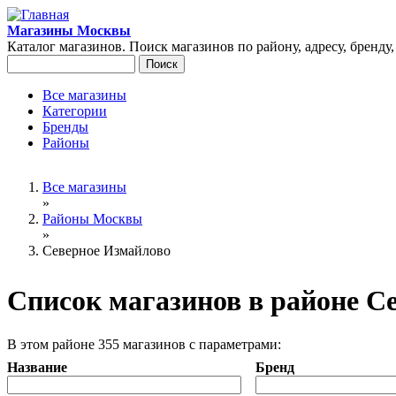
Перейти к основному содержанию
Магазины Москвы
Каталог магазинов. Поиск магазинов по району, адресу, бренду
Поиск
Форма поиска
Все магазины
Категории
Главное меню
Бренды
Районы
Вы здесь
Все магазины
»
Районы Москвы
»
Северное Измайлово
Список магазинов в районе С
В этом районе 355 магазинов с параметрами:
Название
Бренд