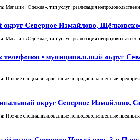
: Магазин «Одежда», тип услуг: реализация непродовольственны
круг Северное Измайлово, Щёлковское ш
: Магазин «Одежда», тип услуг: реализация непродовольственны
 телефонов • муниципальный округ Севе
та: Прочие специализированные непродовольственные предприят
пальный округ Северное Измайлово, Сир
та: Прочие специализированные непродовольственные предприят
ый округ Северное Измайлово, 3-я Парко