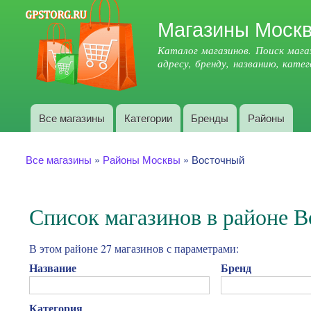
Поиск
Магазины Моск
Форма поиска
Каталог магазинов. Поиск мага
адресу, бренду, названию, кате
Все магазины
Категории
Бренды
Районы
Главное меню
Вы здесь
Все магазины
»
Районы Москвы
»
Восточный
Список магазинов в районе 
В этом районе 27 магазинов с параметрами:
Название
Бренд
Категория