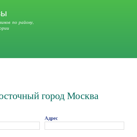
Перейти к
вы
основному
содержанию
зинов по району,
гории
Восточный город Москва
Адрес