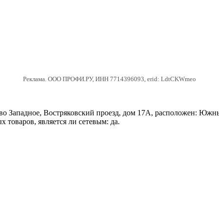
Реклама. ООО ПРОФИ.РУ, ИНН 7714396093, erid: LdtCKWmeo
о Западное, Востряковский проезд, дом 17А, расположен: Южн
 товаров, является ли сетевым: да.