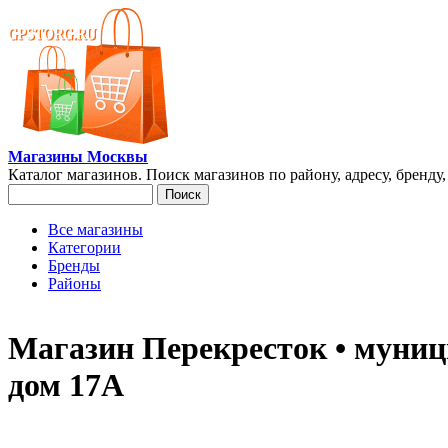
Перейти к основному содержанию
Магазины Москвы
Каталог магазинов. Поиск магазинов по району, адресу, бренду
Поиск
Форма поиска
Все магазины
Категории
Главное меню
Бренды
Районы
Магазин Перекресток • муниц
дом 17А