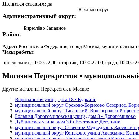
Является сетевым:
да
Южный округ
Административный округ:
Бирюлёво Западное
Район:
Адрес:
Российская Федерация, город Москва, муниципальный 
Часы работы:
понедельник, 10:00-22:00, вторник, 10:00-22:00, среда, 10:00-22:0
Магазин Перекресток • муниципальный 
Другие магазины Перекресток в Москве
Воротынская улица, дом 18 • Куркино
муниципальный округ Орехово-Борисово Северное, Борисо
муниципальный округ Таганский, Волгоградский проспект
Большая Дорогомиловская улица, дом 8 • Дорогомилово
Дубнинская улица, дом 30 • Восточное Дегунино
муниципальный округ Северное Медведково, Заревый про
муниципальный округ Коньково, улица Академика Капицы
муниципальный округ Алексеевский, улица Кибальчича, д