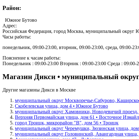
Район:
Южное Бутово
Адрес:
Российская Федерация, город Москва, муниципальный округ Ю
Часы работы:
понедельник, 09:00-23:00, вторник, 09:00-23:00, среда, 09:00-23:0
Пояснение к часам работы:
Понедельник : 09:00-23:00 Вторник : 09:00-23:00 Среда : 09:00-2
Магазин Дикси • муниципальный округ
Другие магазины Дикси в Москве
муниципальный округ Москворечье-Сабурово, Каширское 
Скобелевская улица, дом 4 • Южное Бутово
муниципальный округ Хамовники, Новодевичий проезд, 
Верхняя Первомайская улица, дом 61 • Восточное Измай
город Троицк, микрорайон "В", дом 56 • Троицк
муниципальный округ Черемушки, Зюзинская улица, дом
муниципальный округ Головинский, Авангардная улица, 