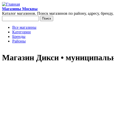
Перейти к основному содержанию
Магазины Москвы
Каталог магазинов. Поиск магазинов по району, адресу, бренду
Поиск
Форма поиска
Все магазины
Категории
Главное меню
Бренды
Районы
Магазин Дикси • муниципальн