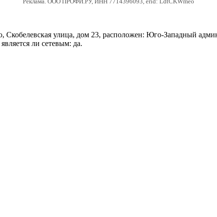
Реклама. ООО ПРОФИ.РУ, ИНН 7714396093, erid: LdtCKWmeo
 Скобелевская улица, дом 23, расположен: Юго-Западный админ
является ли сетевым: да.