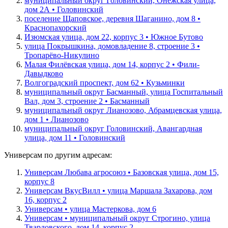
муниципальный округ Головинский, Онежская улица,
дом 2А • Головинский
поселение Щаповское, деревня Шаганино, дом 8 •
Краснопахорский
Изюмская улица, дом 22, корпус 3 • Южное Бутово
улица Покрышкина, домовладение 8, строение 3 •
Тропарёво-Никулино
Малая Филёвская улица, дом 14, корпус 2 • Фили-
Давыдково
Волгоградский проспект, дом 62 • Кузьминки
муниципальный округ Басманный, улица Госпитальный
Вал, дом 3, строение 2 • Басманный
муниципальный округ Лианозово, Абрамцевская улица,
дом 1 • Лианозово
муниципальный округ Головинский, Авангардная
улица, дом 11 • Головинский
Универсам по другим адресам:
Универсам Любава агросоюз • Базовская улица, дом 15,
корпус 8
Универсам ВкусВилл • улица Маршала Захарова, дом
16, корпус 2
Универсам • улица Мастеркова, дом 6
Универсам • муниципальный округ Строгино, улица
Твардовского, дом 14, корпус 2