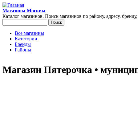
Перейти к основному содержанию
Магазины Москвы
Каталог магазинов. Поиск магазинов по району, адресу, бренду
Поиск
Форма поиска
Все магазины
Категории
Главное меню
Бренды
Районы
Магазин Пятерочка • муницип