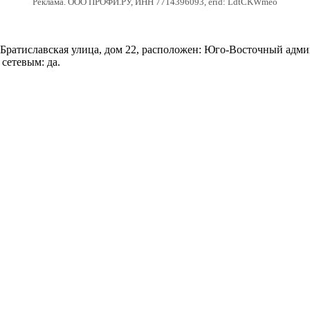
Реклама. ООО ПРОФИ.РУ, ИНН 7714396093, erid: LdtCKWmeo
Братиславская улица, дом 22, расположен: Юго-Восточный адми
 сетевым: да.