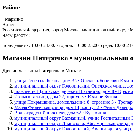
Район:
Марьино
Адрес:
Российская Федерация, город Москва, муниципальный округ Ма
Часы работы:
понедельник, 10:00-23:00, вторник, 10:00-23:00, среда, 10:00-23:0
Магазин Пятерочка • муниципальный о
Другие магазины Пятерочка в Москве
улица Генерала Белова, дом 35 • Орехово-Борисово Южно
муниципальный округ Головинский, Онежская улица, до
поселение Щаповское, деревня Шаганино, дом 8 • Красн
Изюмская улица, дом 22, корпус 3 • Южное Бутово
улица Покрышкина, домовладение 8, строение 3 • Тропа
Малая Филёвская улица, дом 14, корпус 2 • Фили-Давыдк
Волгоградский проспект, дом 62 • Кузьминки
муниципальный округ Басманный, улица Госпитальный Ва
муниципальный округ Лианозово, Абрамцевская улица, д
муниципальный округ Головинский, Авангардная улица, 