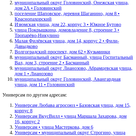
муниципальный округ Головинский, Онежская улица,
дом 2А • Головинский
поселение Щаповское, деревня Шаганино, дом 8 •
Краснопахорский
Изюмская улица, дом 22, корпус 3 • Южное Бутово
улица Покрышкина, домовладение 8, строение 3 •
Тропарёво-Никулино
Малая Филёвская улица, дом 14, корпус 2 • Фили-
Давыдково
Волгоградский проспект, дом 62 • Кузьминки
муниципальный округ Басманный, улица Госпитальный
Вал, дом 3, строение 2 • Басманный
муниципальный округ Лианозово, Абрамцевская улица,
дом 1 • Лианозово
муниципальный округ Головинский, Авангардная
улица, дом 11 • Головинский
Универсам по другим адресам:
Универсам Любава агросоюз • Базовская улица, дом 15,
корпус 8
Универсам ВкусВилл • улица Маршала Захарова, дом
16, корпус 2
Универсам • улица Мастеркова, дом 6
Универсам • муниципальный округ Строгино, улица