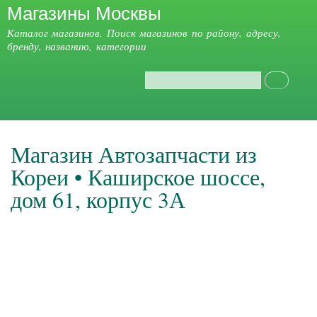
Магазины Москвы
Перейти к
основному
Каталог магазинов. Поиск магазинов по району, адресу,
содержанию
бренду, названию, категории
Поиск
Форма поиска
Главное меню
Магазин Автозапчасти из
Кореи • Каширское шоссе,
дом 61, корпус 3А