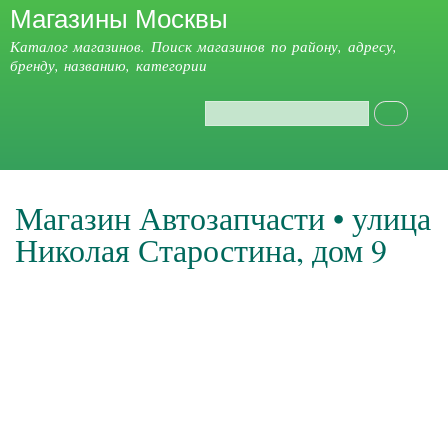
Магазины Москвы
Перейти к
основному
Каталог магазинов. Поиск магазинов по району, адресу,
содержанию
бренду, названию, категории
Поиск
Форма поиска
Главное меню
Магазин Автозапчасти • улица
Николая Старостина, дом 9